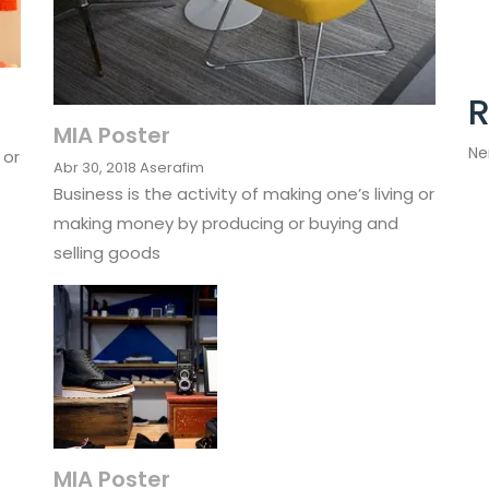
MIA Poster
Ne
 or
Abr 30, 2018
Aserafim
Business is the activity of making one’s living or
making money by producing or buying and
selling goods
MIA Poster