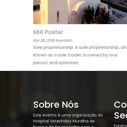
MIA Poster
Abr 30, 2018
Aserafim
Sole proprietorship: A sole proprietorship, al
known as a sole trader, is owned by one
person and operates
Sobre Nós
Co
Se
Este evento é uma organização do
Hospital Veterinário Muralha de
Estamo
Évora e da Equimuralha com o