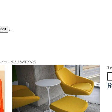
Évora
>
Web Solutions
Se
R