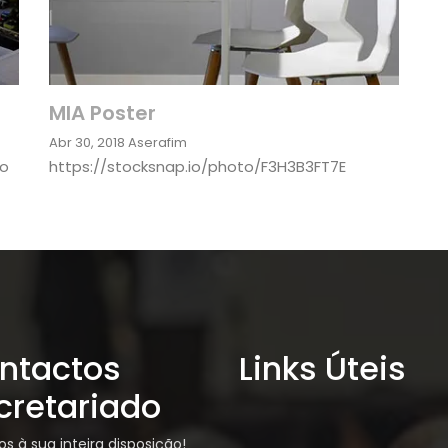
MIA Poster
Abr 30, 2018
Aserafim
so
https://stocksnap.io/photo/F3H3B3FT7E
ntactos
Links Úteis
cretariado
s à sua inteira disposição!