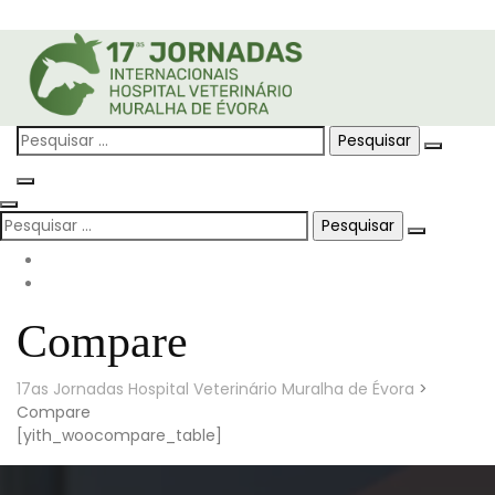
Skip
to
content
Pesquisar
por:
Pesquisar
por:
Compare
17as Jornadas Hospital Veterinário Muralha de Évora
>
Compare
[yith_woocompare_table]