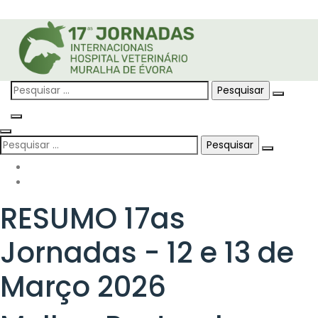
Skip
to
content
Pesquisar
por:
Pesquisar
por:
RESUMO 17as
Jornadas - 12 e 13 de
Março 2026