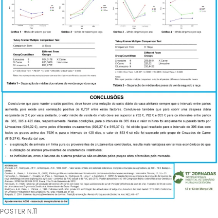
POSTER N.11