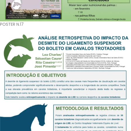
POSTER N.17