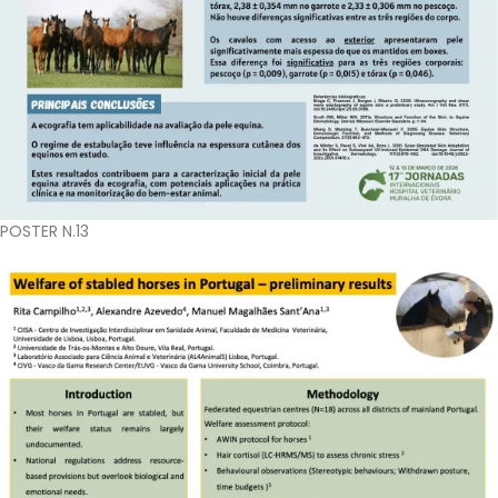
POSTER N.13