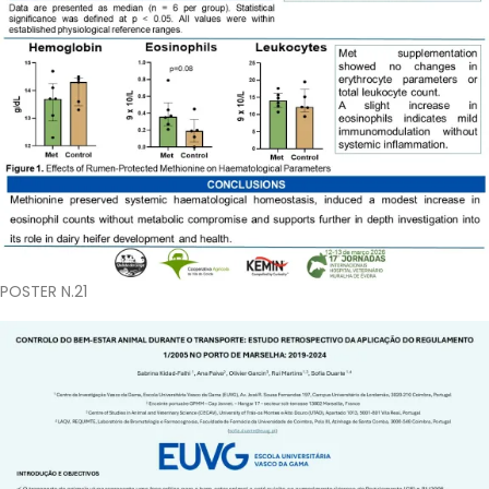
POSTER N.21