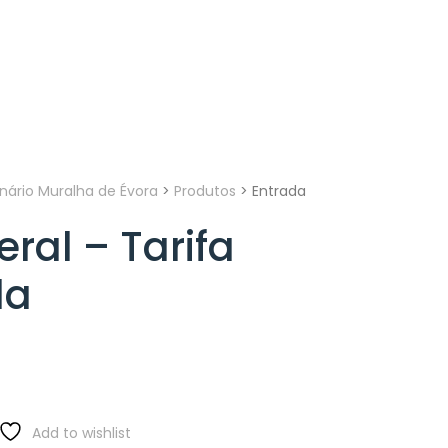
inário Muralha de Évora
>
Produtos
>
Entrada
ral – Tarifa
da
Add to wishlist