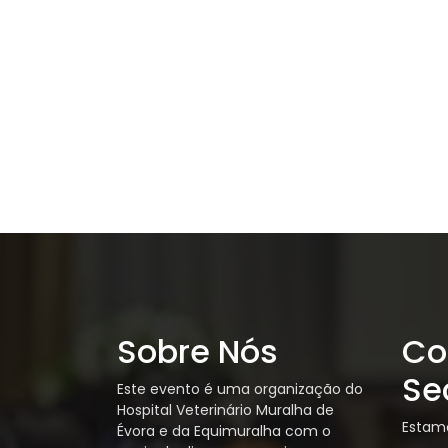
Sobre Nós
Co
Se
Este evento é uma organização do
Hospital Veterinário Muralha de
Estamo
Évora e da Equimuralha com o