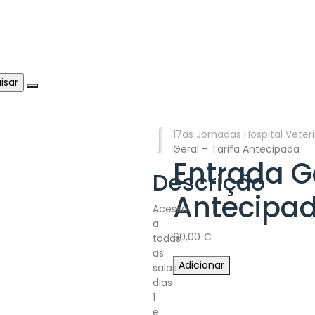
17as Jornadas Hospital Veter
Descrição
Geral – Tarifa Antecipada
Entrada Ge
Descrição
Antecipa
Acesso
a
60,00
€
todas
as
Quantidade
Adicionar
salas
de
dias
Entrada
1
Geral
e