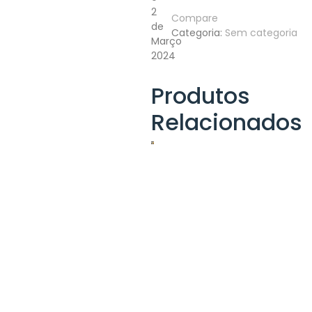
-
2
Compare
Tarifa
de
Categoria:
Sem categoria
Antecipada
Março
2024
Produtos
Relacionados